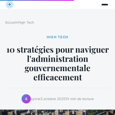
Accueil
›
High Tech
HIGH TECH
10 stratégies pour naviguer
l'administration
gouvernementale
efficacement
sylvie
3 octobre 2025
10 min de lecture
S