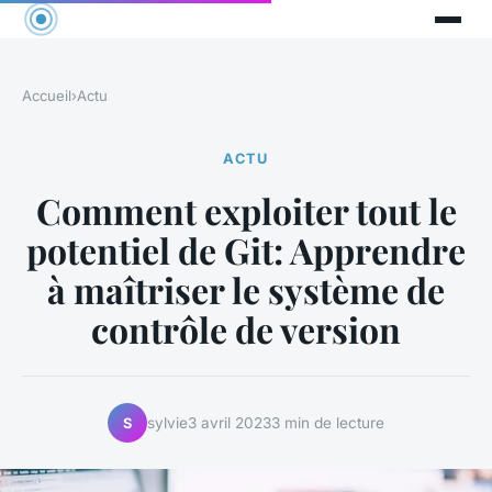
Accueil
›
Actu
ACTU
Comment exploiter tout le
potentiel de Git: Apprendre
à maîtriser le système de
contrôle de version
sylvie
3 avril 2023
3 min de lecture
S