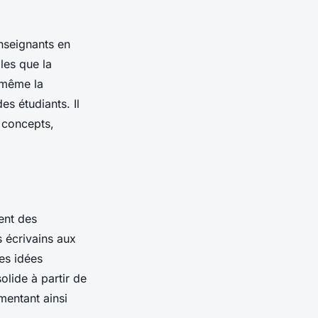
nseignants en
les que la
 même la
s étudiants. Il
 concepts,
ent des
s écrivains aux
des idées
olide à partir de
imentant ainsi