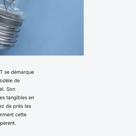
GPT se démarque
odèle de
el. Son
es tangibles en
ez de près les
omment cette
opèrent.