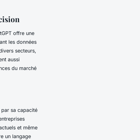
cision
tGPT offre une
mant les données
 divers secteurs,
ent aussi
dances du marché
 par sa capacité
entreprises
ractuels et même
ire un langage