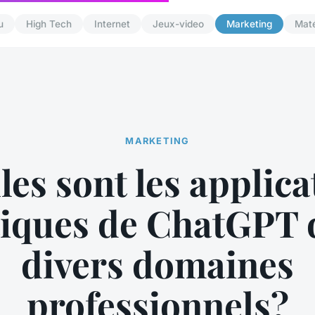
u
High Tech
Internet
Jeux-video
Marketing
Maté
MARKETING
les sont les applica
tiques de ChatGPT 
divers domaines
professionnels?