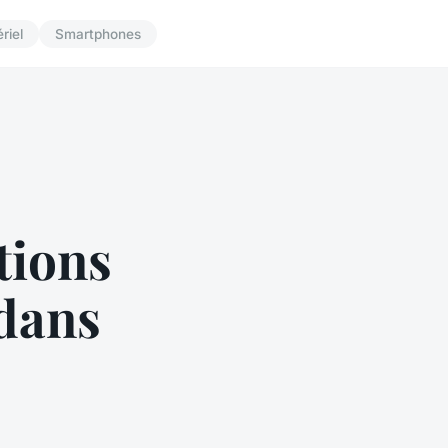
riel
Smartphones
tions
dans