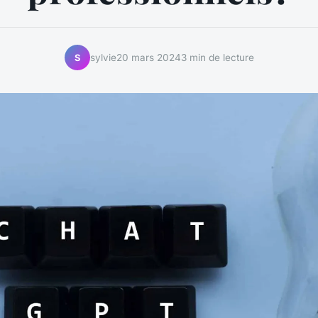
sylvie
20 mars 2024
3 min de lecture
S