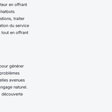
teur en offrant
chatbots
ions, traiter
ation du service
 tout en offrant
 pour générer
 problèmes
elles avenues
angage naturel.
la découverte