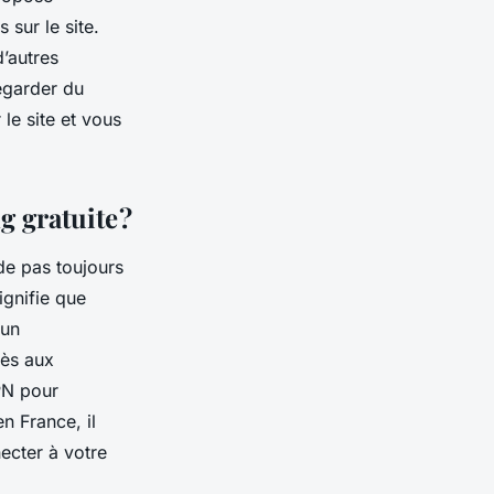
 sur le site.
d’autres
egarder du
 le site et vous
g gratuite ?
de pas toujours
ignifie que
 un
cès aux
VPN pour
n France, il
ecter à votre