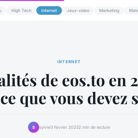
u
High Tech
Internet
Jeux-video
Marketing
Maté
INTERNET
lités de eos.to en 
ce que vous devez 
sylvie
3 février 2023
2 min de lecture
S