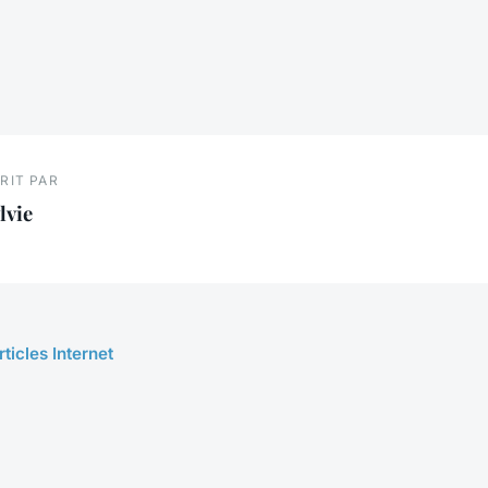
RIT PAR
lvie
rticles Internet