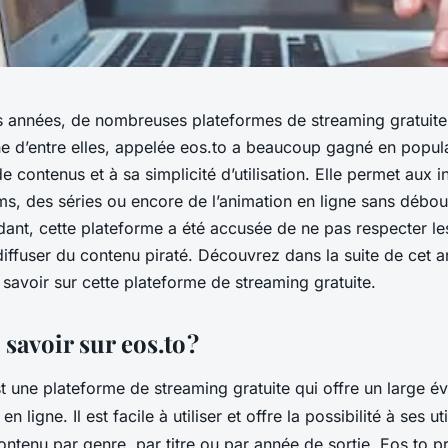
 années, de nombreuses plateformes de streaming gratuites
une d’entre elles, appelée eos.to a beaucoup gagné en popul
de contenus et à sa simplicité d’utilisation. Elle permet aux 
ms, des séries ou encore de l’animation en ligne sans débou
ant, cette plateforme a été accusée de ne pas respecter les
diffuser du contenu piraté. Découvrez dans la suite de cet ar
savoir sur cette plateforme de streaming gratuite.
 savoir sur eos.to ?
st une plateforme de streaming gratuite qui offre un large év
n ligne. Il est facile à utiliser et offre la possibilité à ses ut
ontenu par genre, par titre ou par année de sortie. Eos.to 