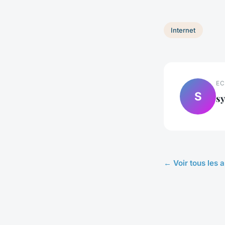
Internet
EC
S
sy
← Voir tous les a