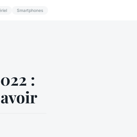
riel
Smartphones
2022 :
savoir