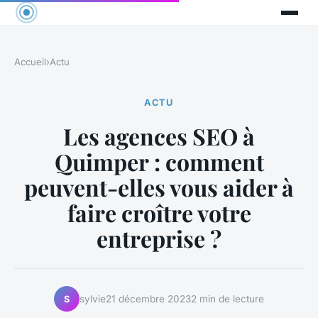
Accueil
›
Actu
ACTU
Les agences SEO à
Quimper : comment
peuvent-elles vous aider à
faire croître votre
entreprise ?
sylvie
21 décembre 2023
2 min de lecture
S