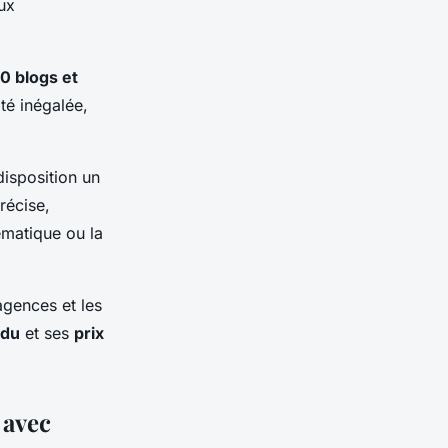
ux
0 blogs et
té inégalée,
disposition un
récise,
hématique ou la
agences et les
ndu
et ses
prix
 avec