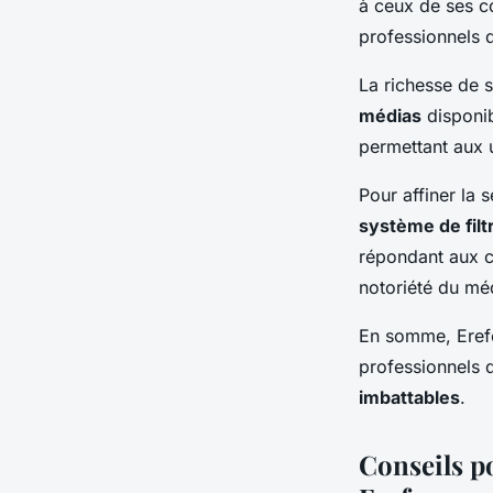
à ceux de ses c
professionnels 
La richesse de 
médias
disponib
permettant aux u
Pour affiner la 
système de filt
répondant aux cr
notoriété du mé
En somme, Erefe
professionnels 
imbattables
.
Conseils p