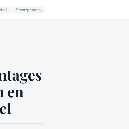
riel
Smartphones
antages
n en
el