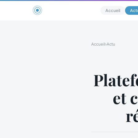
Accueil
Act
Accueil
›
Actu
Platef
et 
r