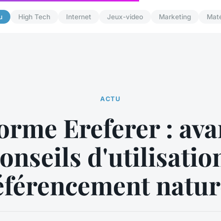
u
High Tech
Internet
Jeux-video
Marketing
Maté
ACTU
orme Ereferer : av
conseils d'utilisatio
éférencement natur