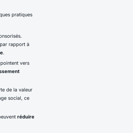
ques pratiques
onsorisés.
 par rapport à
ne
.
pointent vers
assement
te de la valeur
age social, ce
 peuvent
réduire