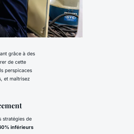
mant grâce à des
irer de cette
ls perspicaces
, et maîtrisez
ncement
s stratégies de
60% inférieurs